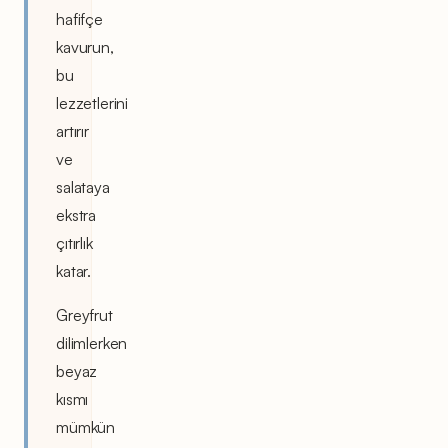
hafifçe
kavurun,
bu
lezzetlerini
artırır
ve
salataya
ekstra
çıtırlık
katar.
Greyfrut
dilimlerken
beyaz
kısmı
mümkün