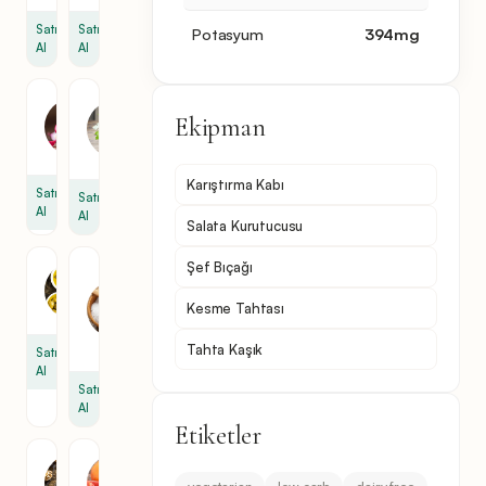
Satın
Satın
Potasyum
394
mg
Al
Al
Kırmızı
Maydanoz
Ekipman
Soğan
6
1
dal
Karıştırma Kabı
Satın
Satın
Al
Al
Salata Kurutucusu
Şef Bıçağı
Tuz
Zeytinyağı
1
0.5
Kesme Tahtası
çay
kaşığı
Tahta Kaşık
Satın
Al
Satın
Al
Etiketler
Ceviz
Greyfurt