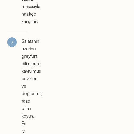
maşasıyla
nazikçe
karıştırın.
Salatanın
üzerine
greyfurt
dilimlerini,
kavrulmuş
cevizleri
ve
doğranmış
taze
otları
koyun.
En
iyi