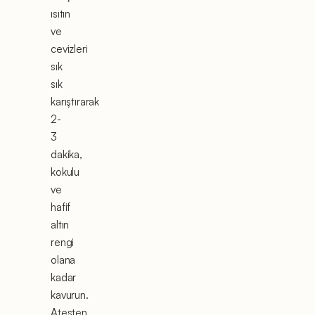
ısıtın
ve
cevizleri
sık
sık
karıştırarak
2-
3
dakika,
kokulu
ve
hafif
altın
rengi
olana
kadar
kavurun.
Ateşten