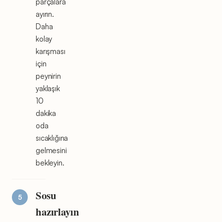
parçalara
ayırın.
Daha
kolay
karışması
için
peynirin
yaklaşık
10
dakika
oda
sıcaklığına
gelmesini
bekleyin.
Sosu
hazırlayın