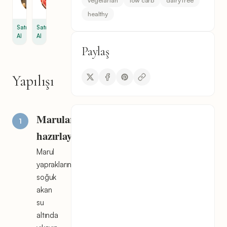
vegetarian
low carb
dairy free
8
2
healthy
Satın
Satın
Al
Al
Paylaş
Yapılışı
Maruları
hazırlayın
Marul
yapraklarını
soğuk
akan
su
altında