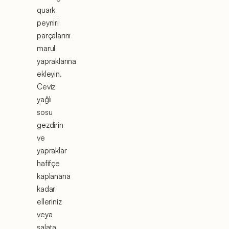
quark
peyniri
parçalarını
marul
yapraklarına
ekleyin.
Ceviz
yağlı
sosu
gezdirin
ve
yapraklar
hafifçe
kaplanana
kadar
elleriniz
veya
salata