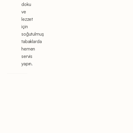
doku
ve
lezzet
için
soğutulmuş
tabaklarda
hemen
servis
yapın.