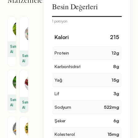
12
Besin Değerleri
malzeme
1 porsiyon
Lor
Marul
Peyniri
1
5
Kalori
215
ons
Satın
Al
Protein
12
g
Satın
Al
Karbonhidrat
8
g
Kapya
Salatalık
Yağ
15
g
Biber
2
1
Lif
3
g
Satın
Satın
Al
Sodyum
522
mg
Al
Şeker
6
g
Havuç
Turp
1
4
Kolesterol
15
mg