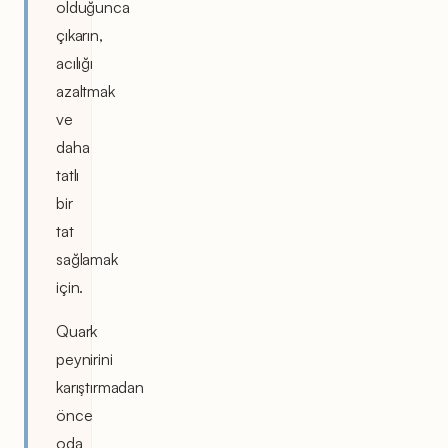
olduğunca
çıkarın,
acılığı
azaltmak
ve
daha
tatlı
bir
tat
sağlamak
için.
Quark
peynirini
karıştırmadan
önce
oda