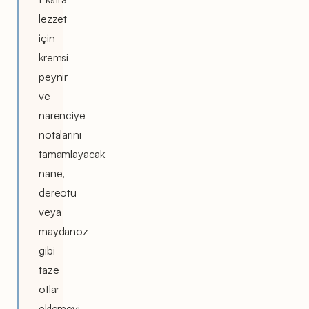
lezzet
için
kremsi
peynir
ve
narenciye
notalarını
tamamlayacak
nane,
dereotu
veya
maydanoz
gibi
taze
otlar
eklemeyi