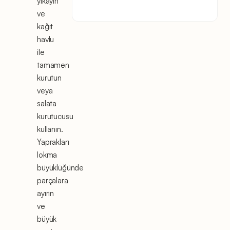
yıkayın
ve
kağıt
havlu
ile
tamamen
kurutun
veya
salata
kurutucusu
kullanın.
Yaprakları
lokma
büyüklüğünde
parçalara
ayırın
ve
büyük