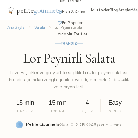
Tüm Tarifler
petite
gourmets
Mutfaklar
Blog
Araçlar
Ma
Hızlı & Kolay
En Popüler
Ana Sayfa
Salata
Lor Peynirli Salata
Videolu Tarifler
FRANSIZ
Lor Peynirli Salata
Taze yeşillikler ve greyfurt ile sağlıklı Türk lor peyniri salatası.
Protein açısından zengin quark peyniri içeren hızlı 15 dakikalık
vejetaryen tarif.
15 min
15 min
4
Easy
HAZIRLIK
TOPLAM
KIŞILIK
ZORLUK
Petite Gourmets
Sep 10, 2019
45 görüntülenme