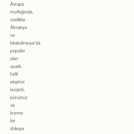
Avrupa
mutfağında,
özellikle
Almanya
ve
İskandinavya'da
popüler
olan
quark,
hafif
ekşimsi
lezzetli,
pürüzsüz
ve
kremsi
bir
dokuya