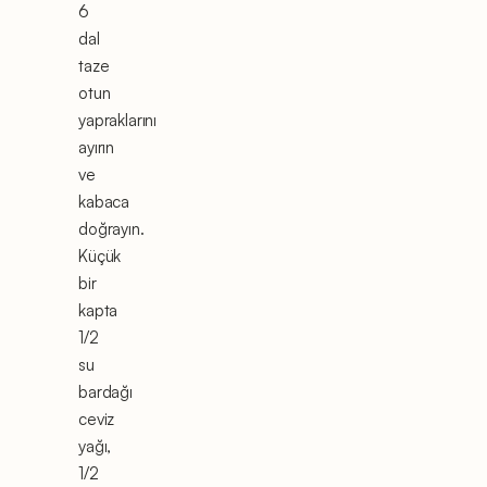
6
dal
taze
otun
yapraklarını
ayırın
ve
kabaca
doğrayın.
Küçük
bir
kapta
1/2
su
bardağı
ceviz
yağı,
1/2