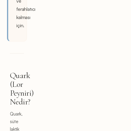
ve
ferahlatıcı
kalması
için.
Quark
(Lor
Peyniri)
Nedir?
Quark,
süte
laktik