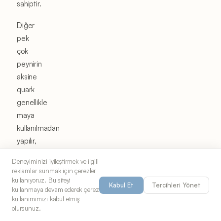
sahiptir.
Diğer
pek
çok
peynirin
aksine
quark
genellikle
maya
kullanılmadan
yapılır,
bu da
Deneyiminizi iyileştirmek ve ilgili
onu
reklamlar sunmak için çerezler
vejetaryenler
kullanıyoruz. Bu siteyi
Kabul Et
Tercihleri Yönet
kullanmaya devam ederek çerez
için
kullanımımızı kabul etmiş
uygun
olursunuz.
kılar.