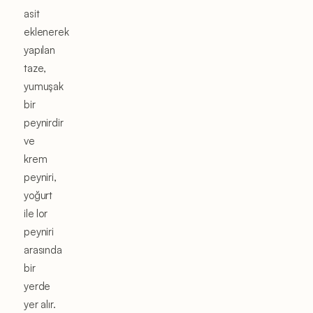
asit
eklenerek
yapılan
taze,
yumuşak
bir
peynirdir
ve
krem
peyniri,
yoğurt
ile lor
peyniri
arasında
bir
yerde
yer alır.