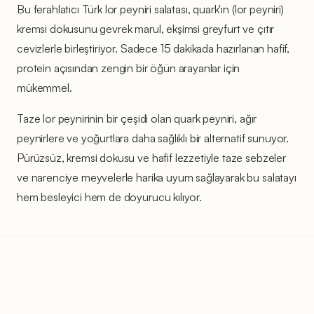
Bu ferahlatıcı Türk lor peyniri salatası, quark'ın (lor peyniri)
kremsi dokusunu gevrek marul, ekşimsi greyfurt ve çıtır
cevizlerle birleştiriyor. Sadece 15 dakikada hazırlanan hafif,
protein açısından zengin bir öğün arayanlar için
mükemmel.
Taze lor peynirinin bir çeşidi olan quark peyniri, ağır
peynirlere ve yoğurtlara daha sağlıklı bir alternatif sunuyor.
Pürüzsüz, kremsi dokusu ve hafif lezzetiyle taze sebzeler
ve narenciye meyvelerle harika uyum sağlayarak bu salatayı
hem besleyici hem de doyurucu kılıyor.