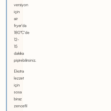
versiyon
için
air
fryer'da
180°C'de
12-
15
dakika
pişirebilirsiniz.
Ekstra
lezzet
için
sosa
biraz
zencefil