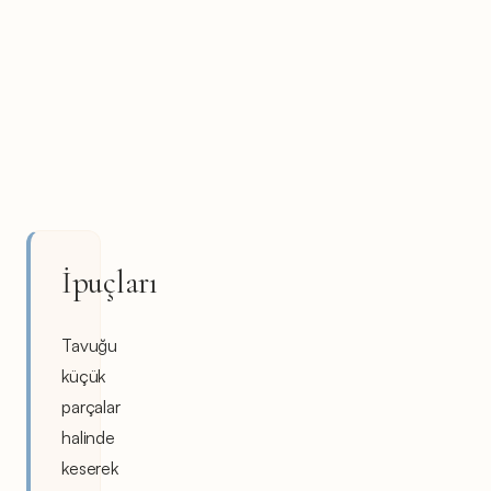
İpuçları
Tavuğu
küçük
parçalar
halinde
keserek