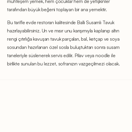
muhteşem yemek, hem çocuklar hem de yetişkinler
tarafından büyük beğeni toplayan bir ana yemektir.
Bu tarifle evde restoran kalitesinde Ballı Susamlı Tavuk
hazırlayabilirsiniz. Un ve mısır unu karışımıyla kaplanıp altın
rengi çıtırlığa kavuşan tavuk parçaları, bal, ketçap ve soya
sosundan hazırlanan özel sosla buluştuktan sonra susam
taneleriyle süslenerek servis edilir. Pilav veya noodle ile
birlikte sunulan bu lezzet, sofranızın vazgeçilmezi olacak.