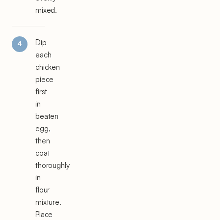
mixed.
Dip
each
chicken
piece
first
in
beaten
egg,
then
coat
thoroughly
in
flour
mixture.
Place