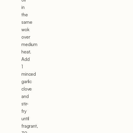
in
the
same
wok
over
medium
heat.
Add
1
minced
garlic
clove
and
stir-
fry
until
fragrant,