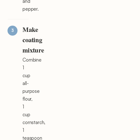
and
pepper.
Make
coating
mixture
Combine
1
cup
all-
purpose
flour,
1
cup
cornstarch,
1
teaspoon