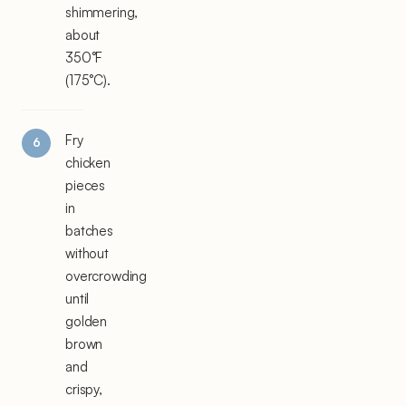
shimmering,
about
350°F
(175°C).
Fry
chicken
pieces
in
batches
without
overcrowding
until
golden
brown
and
crispy,