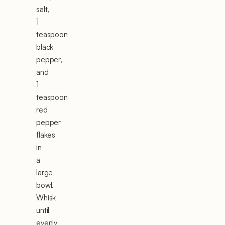
salt,
1
teaspoon
black
pepper,
and
1
teaspoon
red
pepper
flakes
in
a
large
bowl.
Whisk
until
evenly