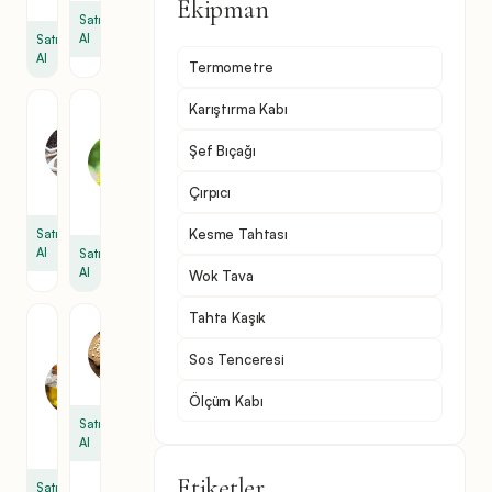
Ekipman
Satın
Al
Satın
Al
Termometre
Karıştırma Kabı
Karabiber
Kanola
Yağı
1
Şef Bıçağı
2
çay
yemek
kaşığı
Çırpıcı
kaşığı
Kesme Tahtası
Satın
Al
Satın
Al
Wok Tava
Tahta Kaşık
Kavrulmuş
Sarımsak
Susam
1
Sos Tenceresi
Yağı
diş
1
Ölçüm Kabı
çay
Satın
kaşığı
Al
Etiketler
Satın