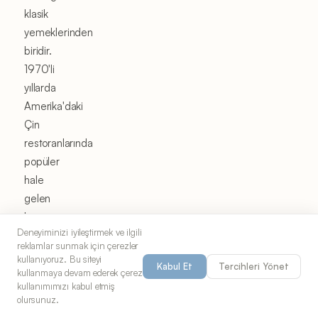
klasik
yemeklerinden
biridir.
1970'li
yıllarda
Amerika'daki
Çin
restoranlarında
popüler
hale
gelen
bu
Deneyiminizi iyileştirmek ve ilgili
yemek,
reklamlar sunmak için çerezler
geleneksel
kullanıyoruz. Bu siteyi
Kabul Et
Tercihleri Yönet
Çin
kullanmaya devam ederek çerez
kullanımımızı kabul etmiş
mutfağından
olursunuz.
esinlenerek