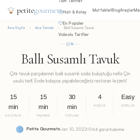
Tüm Tarifler
petite
gourmets
Mutfaklar
Blog
Araçlar
Ma
Hızlı & Kolay
En Popüler
Ana Sayfa
Ana Yemek
Ballı Susamlı Tavuk
Videolu Tarifler
ÇIN
Ballı Susamlı Tavuk
Çıtır tavuk parçalarının ballı susamlı sosla buluştuğu nefis Çin
usulü tarif. Evde kolayca yapabileceğiniz restoran lezzeti!
15
15
30
4
Easy
min
min
min
KIŞILIK
ZORLUK
HAZIRLIK
PIŞIRME
TOPLAM
Petite Gourmets
Jan 10, 2022
64 görüntülenme