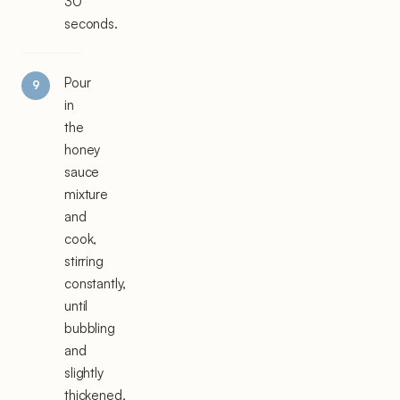
30
seconds.
Pour
in
the
honey
sauce
mixture
and
cook,
stirring
constantly,
until
bubbling
and
slightly
thickened,