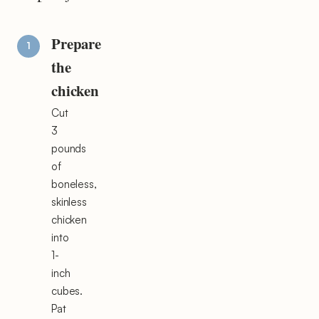
Prepare
the
chicken
Cut
3
pounds
of
boneless,
skinless
chicken
into
1-
inch
cubes.
Pat