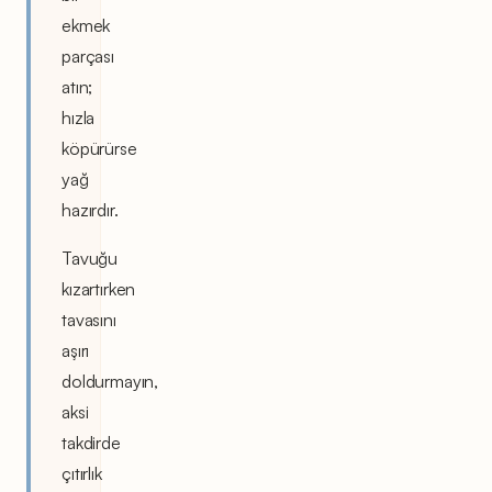
ekmek
parçası
atın;
hızla
köpürürse
yağ
hazırdır.
Tavuğu
kızartırken
tavasını
aşırı
doldurmayın,
aksi
takdirde
çıtırlık