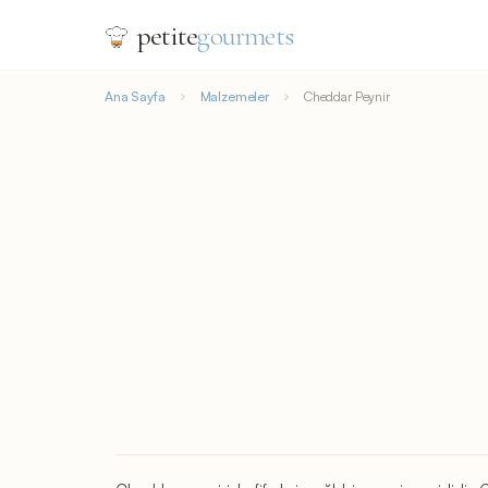
petite
gourmets
Ana Sayfa
Malzemeler
Cheddar Peynir