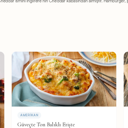
ir. Cheddar ismini İngiltere'nin Cheddar kabasından almıştır. Hamburge
AMERIKAN
Güveçte Ton Balıklı Erişte