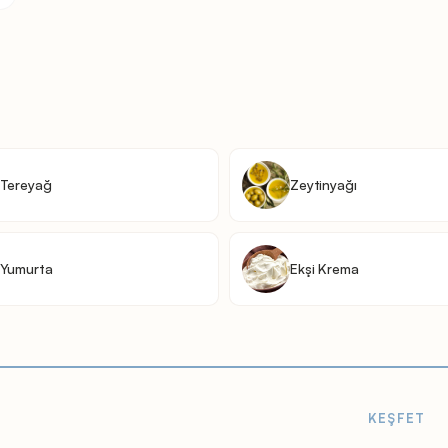
Tereyağ
Zeytinyağı
Yumurta
Ekşi Krema
KEŞFET