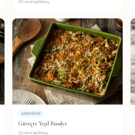
40 min
4 kişilik
Easy
AMERIKAN
Güveçte Yeşil Fasulye
25 min
4 kişilik
Easy