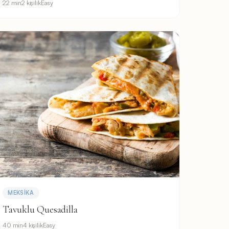
22 min
2 kişilik
Easy
MEKSIKA
Tavuklu Quesadilla
40 min
4 kişilik
Easy