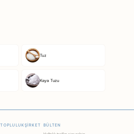
Tuz
Kaya Tuzu
TOPLULUK
ŞIRKET
BÜLTEN
Haftalık tarifler size gelsin.