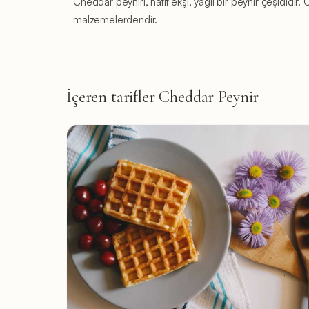
Cheddar peyniri, hafif ekşi, yağlı bir peynir çeşidid
malzemelerdendir.
İçeren tarifler Cheddar Peynir