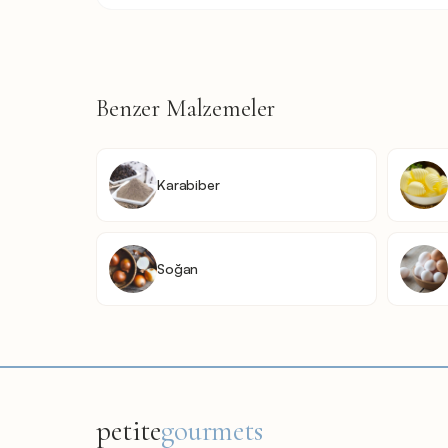
Benzer Malzemeler
Karabiber
Soğan
petite
gourmets