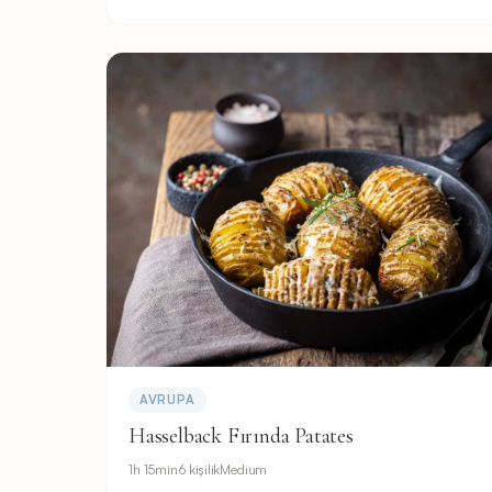
AVRUPA
Hasselback Fırında Patates
1h 15min
6 kişilik
Medium