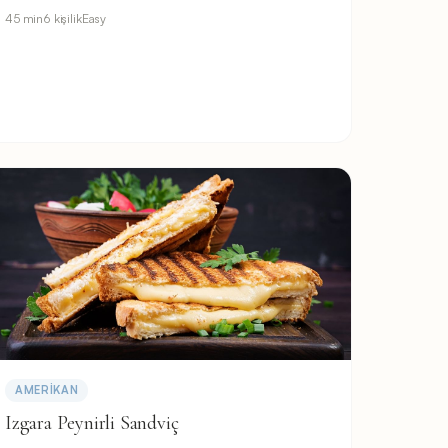
45 min
6 kişilik
Easy
AMERIKAN
Izgara Peynirli Sandviç