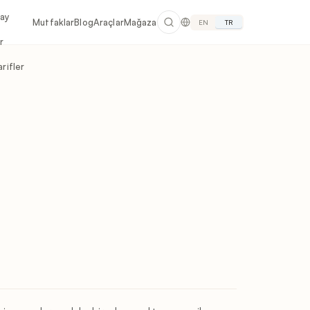
lay
Mutfaklar
Blog
Araçlar
Mağaza
EN
TR
r
rifler