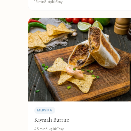
15 min
8 kişilik
Easy
MEKSIKA
Kıymalı Burrito
45 min
6 kişilik
Easy