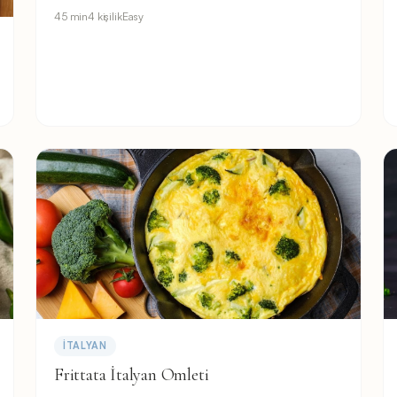
45 min
4 kişilik
Easy
İTALYAN
Frittata İtalyan Omleti