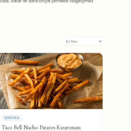
r, pizza, soslar ve daha birçok yemekte vazgeçilmez
MEKSIKA
Taco Bell Nacho Patates Kızartması